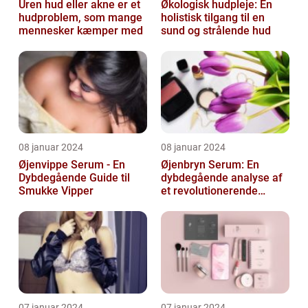
Uren hud eller akne er et
Økologisk hudpleje: En
hudproblem, som mange
holistisk tilgang til en
mennesker kæmper med
sund og strålende hud
08 januar 2024
08 januar 2024
Øjenvippe Serum - En
Øjenbryn Serum: En
Dybdegående Guide til
dybdegående analyse af
Smukke Vipper
et revolutionerende
skønhedsprodukt
07 januar 2024
07 januar 2024