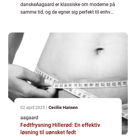
danskeAagaard er klassiske om moderne på
samme tid, og de egner sig perfekt til enhver
anledning. Du kender med garanti de
klassiske margueritssmykker...
02 april 2025
Cecilie Hansen
aagaard
Fedtfrysning Hillerød: En effektiv
løsning til uønsket fedt