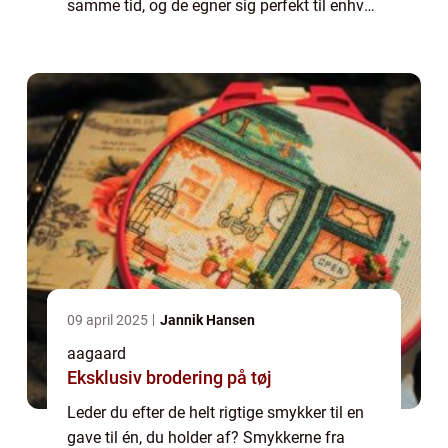
samme tid, og de egner sig perfekt til enhver
anledning. Du kender med garanti de
klassiske margueritssmykker...
09 april 2025
Jannik Hansen
aagaard
Eksklusiv brodering på tøj
Leder du efter de helt rigtige smykker til en
gave til én, du holder af? Smykkerne fra