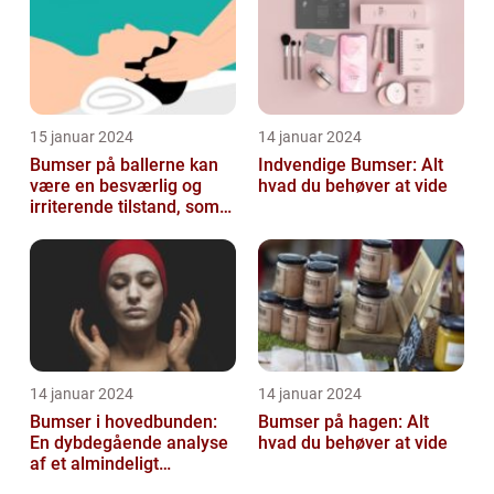
15 januar 2024
14 januar 2024
Bumser på ballerne kan
Indvendige Bumser: Alt
være en besværlig og
hvad du behøver at vide
irriterende tilstand, som
mange mennesker
oplever på et ...
14 januar 2024
14 januar 2024
Bumser i hovedbunden:
Bumser på hagen: Alt
En dybdegående analyse
hvad du behøver at vide
af et almindeligt
kosmetisk problem