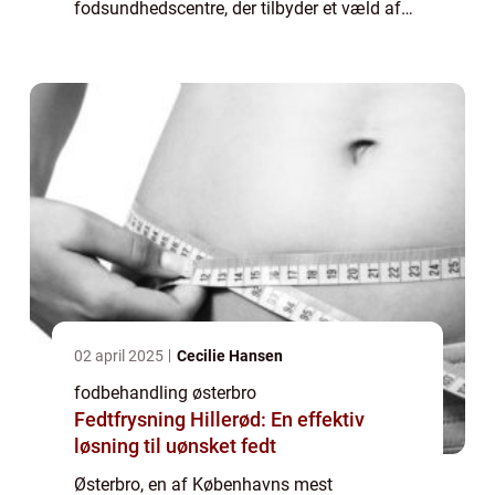
fodsundhedscentre, der tilbyder et væld af
fodbehandlinger. Både lokale beboere og
bes&os...
02 april 2025
Cecilie Hansen
fodbehandling østerbro
Fedtfrysning Hillerød: En effektiv
løsning til uønsket fedt
Østerbro, en af Københavns mest