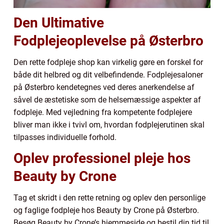
Den Ultimative
Fodplejeoplevelse på Østerbro
Den rette fodpleje shop kan virkelig gøre en forskel for
både dit helbred og dit velbefindende. Fodplejesaloner
på Østerbro kendetegnes ved deres anerkendelse af
såvel de æstetiske som de helsemæssige aspekter af
fodpleje. Med vejledning fra kompetente fodplejere
bliver man ikke i tvivl om, hvordan fodplejerutinen skal
tilpasses individuelle forhold.
Oplev professionel pleje hos
Beauty by Crone
Tag et skridt i den rette retning og oplev den personlige
og faglige fodpleje hos Beauty by Crone på Østerbro.
Besøg Beauty by Crone’s hjemmeside og bestil din tid til