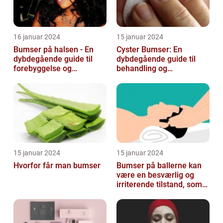
16 januar 2024
15 januar 2024
Bumser på halsen - En
Cyster Bumser: En
dybdegående guide til
dybdegående guide til
forebyggelse og
behandling og
behandling
forebyggelse
15 januar 2024
15 januar 2024
Hvorfor får man bumser
Bumser på ballerne kan
være en besværlig og
irriterende tilstand, som
mange mennesker
oplever på et ...