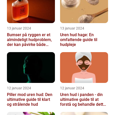
13 januar 2024
13 januar 2024
Bumser på ryggen er et
Uren hud hage: En
almindeligt hudproblem,
omfattende guide til
der kan påvirke både
hudpleje
unge og voksne
12 januar 2024
12 januar 2024
Piller mod uren hud: Den
Uren hud i panden - din
ultimative guide til klart
ultimative guide til at
og strålende hud
forstå og behandle dette
almindelige problem