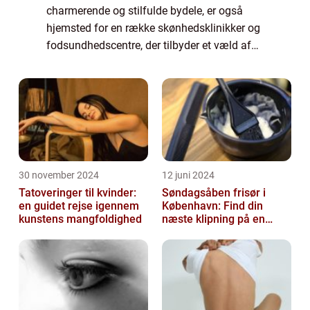
charmerende og stilfulde bydele, er også
hjemsted for en række skønhedsklinikker og
fodsundhedscentre, der tilbyder et væld af
fodbehandlinger. Både lokale beboere og
bes&os...
30 november 2024
12 juni 2024
Tatoveringer til kvinder:
Søndagsåben frisør i
en guidet rejse igennem
København: Find din
kunstens mangfoldighed
næste klipning på en
afslappende Søndag