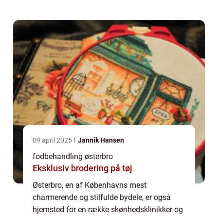
bes&os...
09 april 2025
Jannik Hansen
fodbehandling østerbro
Eksklusiv brodering på tøj
Østerbro, en af Københavns mest
charmerende og stilfulde bydele, er også
hjemsted for en række skønhedsklinikker og