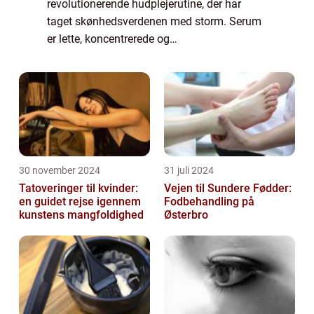
revolutionerende hudplejerutine, der har
taget skønhedsverdenen med storm. Serum
er lette, koncentrerede og
hurtigabsorberende væsker, der sigter mod
at tackle specifikke hudproblemer. Dette gør
dem til en ide...
30 november 2024
31 juli 2024
Tatoveringer til kvinder:
Vejen til Sundere Fødder:
en guidet rejse igennem
Fodbehandling på
kunstens mangfoldighed
Østerbro