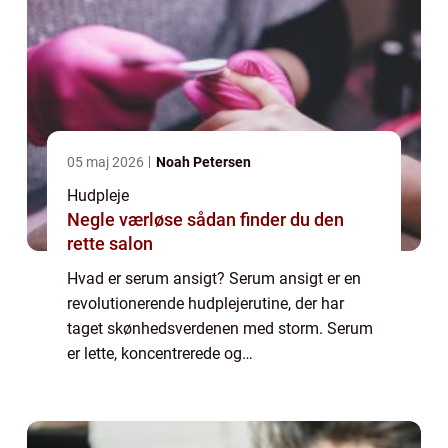
05 maj 2026
Noah Petersen
Hudpleje
Negle værløse sådan finder du den
rette salon
Hvad er serum ansigt? Serum ansigt er en
revolutionerende hudplejerutine, der har
taget skønhedsverdenen med storm. Serum
er lette, koncentrerede og
hurtigabsorberende væsker, der sigter mod
at tackle specifikke hudproblemer. Dette gør
dem til en ide...