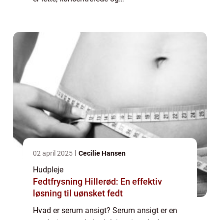
hurtigabsorberende væsker, der sigter mod
at tackle specifikke hudproblemer. Dette gør
dem til en ide...
02 april 2025
Cecilie Hansen
Hudpleje
Fedtfrysning Hillerød: En effektiv
løsning til uønsket fedt
Hvad er serum ansigt? Serum ansigt er en