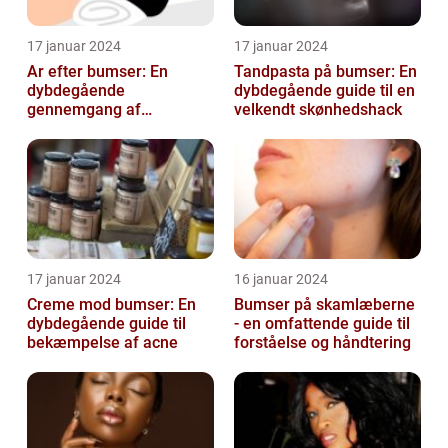
17 januar 2024
17 januar 2024
Ar efter bumser: En
Tandpasta på bumser: En
dybdegående
dybdegående guide til en
gennemgang af
velkendt skønhedshack
behandlingsmuligheder
og forebyggelse
17 januar 2024
16 januar 2024
Creme mod bumser: En
Bumser på skamlæberne
dybdegående guide til
- en omfattende guide til
bekæmpelse af acne
forståelse og håndtering