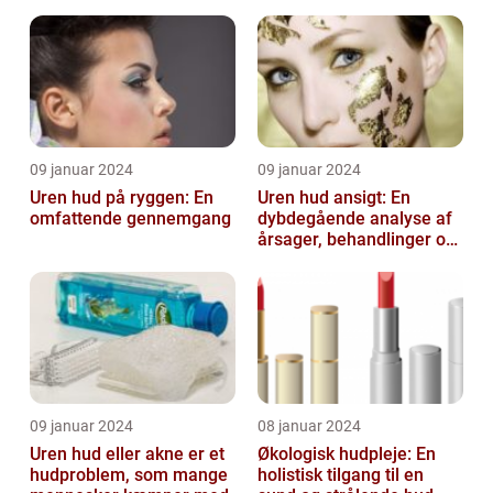
lider af denne
af deres liv
almindelige hu...
09 januar 2024
09 januar 2024
Uren hud på ryggen: En
Uren hud ansigt: En
omfattende gennemgang
dybdegående analyse af
årsager, behandlinger og
forebyggelse
09 januar 2024
08 januar 2024
Uren hud eller akne er et
Økologisk hudpleje: En
hudproblem, som mange
holistisk tilgang til en