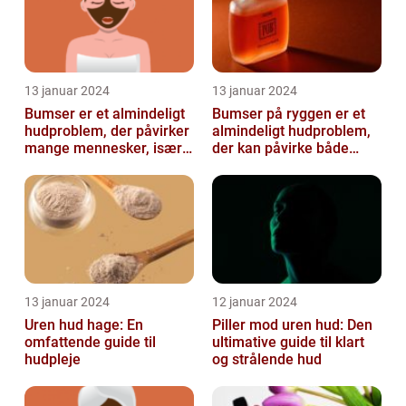
13 januar 2024
13 januar 2024
Bumser er et almindeligt
Bumser på ryggen er et
hudproblem, der påvirker
almindeligt hudproblem,
mange mennesker, især i
der kan påvirke både
teenageårene
unge og voksne
13 januar 2024
12 januar 2024
Uren hud hage: En
Piller mod uren hud: Den
omfattende guide til
ultimative guide til klart
hudpleje
og strålende hud