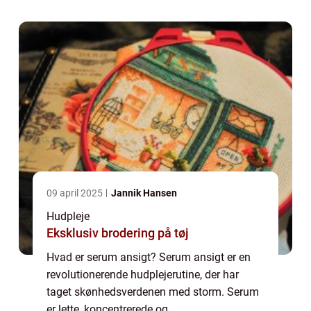
at tackle specifikke hudproblemer. Dette gør
dem til en ide...
09 april 2025
Jannik Hansen
Hudpleje
Eksklusiv brodering på tøj
Hvad er serum ansigt? Serum ansigt er en
revolutionerende hudplejerutine, der har
taget skønhedsverdenen med storm. Serum
er lette, koncentrerede og