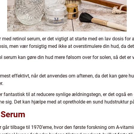
med retinol serum, er det vigtigt at starte med en lav dosis for at
is, men vær forsigtig med ikke at overstimulere din hud, da det 
ol serum kan gøre din hud mere følsom over for solen, så det er vi
mest effektivt, når det anvendes om aftenen, da det kan gøre hud
r.
er fantastisk til at reducere synlige ældningstegn, er det også en g
anne sig. Det kan hjælpe med at opretholde en sund hudstruktur på
l Serum
r går tilbage til 1970’erne, hvor den første forskning om A-vitam