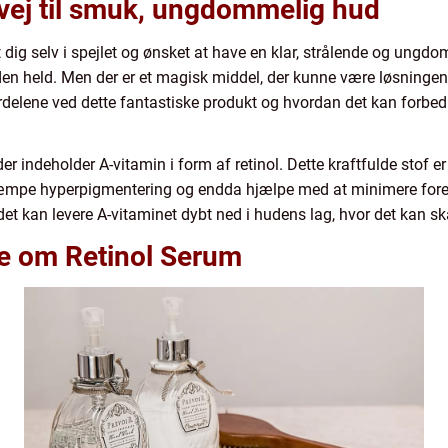
 vej til smuk, ungdommelig hud
dig selv i spejlet og ønsket at have en klar, strålende og ung
den held. Men der er et magisk middel, der kunne være løsningen
rdelene ved dette fantastiske produkt og hvordan det kan forbedr
r indeholder A-vitamin i form af retinol. Dette kraftfulde stof er 
ekæmpe hyperpigmentering og endda hjælpe med at minimere fore
t kan levere A-vitaminet dybt ned i hudens lag, hvor det kan sk
ide om Retinol Serum