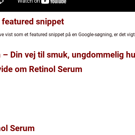
l featured snippet
ve vist som et featured snippet på en Google-søgning, er det vigti
m – Din vej til smuk, ungdommelig h
 vide om Retinol Serum
nol Serum