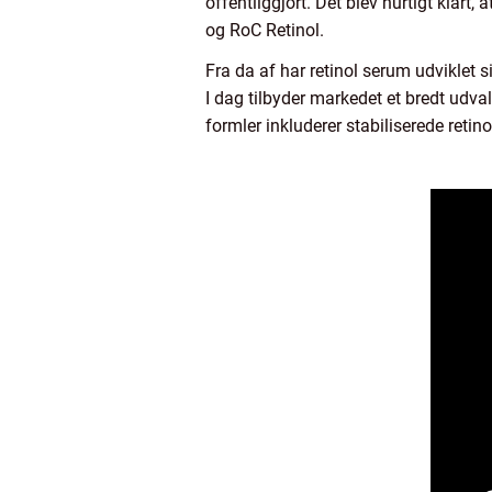
offentliggjort. Det blev hurtigt klart,
og RoC Retinol.
Fra da af har retinol serum udviklet s
I dag tilbyder markedet et bredt udva
formler inkluderer stabiliserede retin