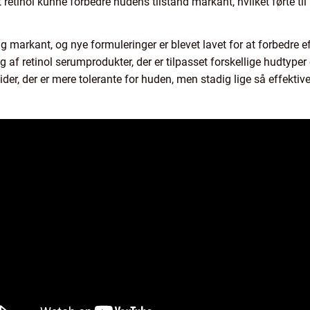
 at retinol kunne forbedre hudens tilstand markant, hvilket førte t
ig markant, og nye formuleringer er blevet lavet for at forbedre ef
lg af retinol serumprodukter, der er tilpasset forskellige hudtyp
oider, der er mere tolerante for huden, men stadig lige så effektiv