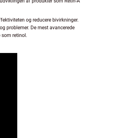
il udviklingen af produkter som Retin-A
fektiviteten og reducere bivirkninger.
er og problemer. De mest avancerede
e som retinol.