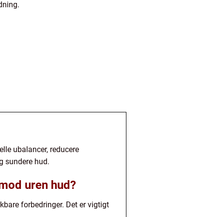
dning.
lle ubalancer, reducere
og sundere hud.
r mod uren hud?
bare forbedringer. Det er vigtigt