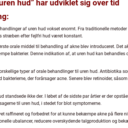
ren hud” har udviklet sig over tid
ng:
behandlinger af uren hud vokset enormt. Fra traditionelle metoder
 stræben efter fejlfri hud været konstant.
ørste orale middel til behandling af akne blev introduceret. Det ak
pe bakterier. Denne indikation af, at uren hud kan behandles 
 forskellige typer af orale behandlinger til uren hud. Antibiotik
 bakterierne, der forårsager acne. Senere blev retinoider, såsom 
 standsede ikke der. I løbet af de sidste par årtier er der opståe
sagerne til uren hud, i stedet for blot symptomerne.
et raffineret og forbedret for at kunne bekæmpe akne på flere niv
monelle ubalancer, reducere overskydende talgproduktion og be