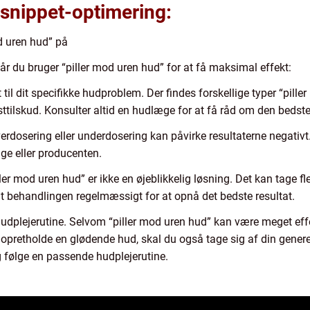
 snippet-optimering:
d uren hud” på
når du bruger “piller mod uren hud” for at få maksimal effekt:
t til dit specifikke hudproblem. Der findes forskellige typer “pi
osttilskud. Konsulter altid en hudlæge for at få råd om den bedst
rdosering eller underdosering kan påvirke resultaterne negativt.
ge eller producenten.
r mod uren hud” er ikke en øjeblikkelig løsning. Det kan tage fl
t behandlingen regelmæssigt for at opnå det bedste resultat.
dplejerutine. Selvom “piller mod uren hud” kan være meget effekt
 opretholde en glødende hud, skal du også tage sig af din gener
g følge en passende hudplejerutine.