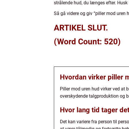
strålende hud, du længes efter. Husk 
Så gå videre og giv “piller mod uren h
ARTIKEL SLUT.
(Word Count: 520)
Hvordan virker piller
Piller mod uren hud virker ved at
overskydende talgproduktion og be
Hvor lang tid tager de
Det kan variere fra person til per
at være tålmodig og fortsætte beh