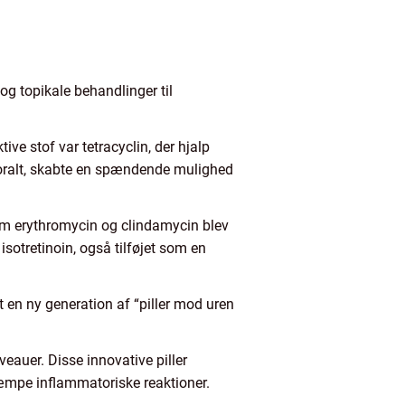
 og topikale behandlinger til
tive stof var tetracyclin, der hjalp
oralt, skabte en spændende mulighed
a som erythromycin og clindamycin blev
isotretinoin, også tilføjet som en
t en ny generation af “piller mod uren
eauer. Disse innovative piller
kæmpe inflammatoriske reaktioner.