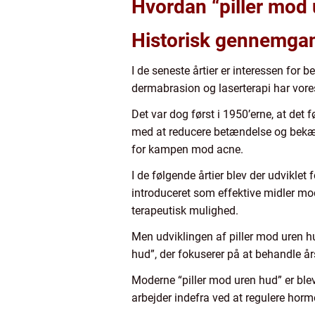
Hvordan “piller mod u
Historisk gennemga
I de seneste årtier er interessen for 
dermabrasion og laserterapi har vores
Det var dog først i 1950’erne, at det f
med at reducere betændelse og bekæm
for kampen mod acne.
I de følgende årtier blev der udviklet
introduceret som effektive midler mod
terapeutisk mulighed.
Men udviklingen af piller mod uren hud
hud”, der fokuserer på at behandle år
Moderne “piller mod uren hud” er blev
arbejder indefra ved at regulere hor