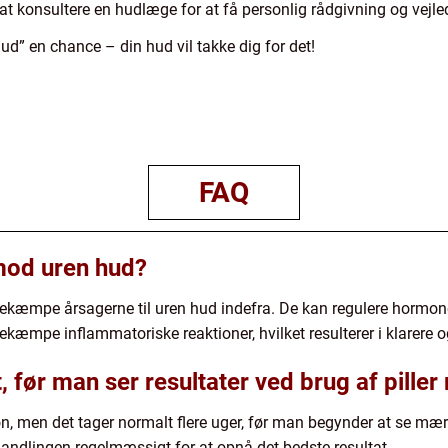
at konsultere en hudlæge for at få personlig rådgivning og vejle
ud” en chance – din hud vil takke dig for det!
FAQ
 mod uren hud?
 bekæmpe årsagerne til uren hud indefra. De kan regulere hormone
kæmpe inflammatoriske reaktioner, hvilket resulterer i klarere 
t, før man ser resultater ved brug af pille
son, men det tager normalt flere uger, før man begynder at se mærk
andlingen regelmæssigt for at opnå det bedste resultat.