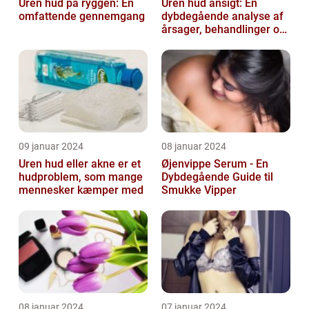
Uren hud på ryggen: En
Uren hud ansigt: En
omfattende gennemgang
dybdegående analyse af
årsager, behandlinger og
forebyggelse
09 januar 2024
08 januar 2024
Uren hud eller akne er et
Øjenvippe Serum - En
hudproblem, som mange
Dybdegående Guide til
mennesker kæmper med
Smukke Vipper
08 januar 2024
07 januar 2024