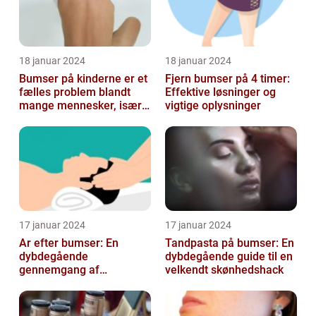
18 januar 2024
18 januar 2024
Bumser på kinderne er et
Fjern bumser på 4 timer:
fælles problem blandt
Effektive løsninger og
mange mennesker, især
vigtige oplysninger
blandt skønheds- og
kosmetikfor...
17 januar 2024
17 januar 2024
Ar efter bumser: En
Tandpasta på bumser: En
dybdegående
dybdegående guide til en
gennemgang af
velkendt skønhedshack
behandlingsmuligheder
og forebyggelse