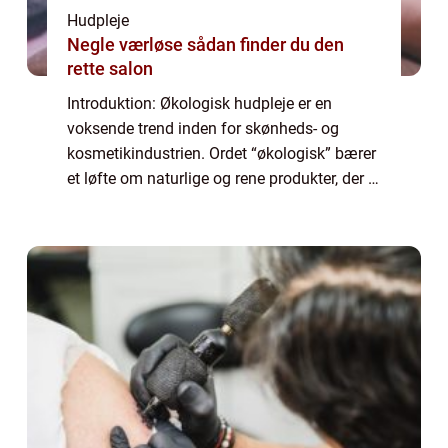
Hudpleje
Negle værløse sådan finder du den
rette salon
Introduktion: Økologisk hudpleje er en
voksende trend inden for skønheds- og
kosmetikindustrien. Ordet “økologisk” bærer
et løfte om naturlige og rene produkter, der er
fremstillet uden brug af syntetiske
kemikalier og skadelige ingredien...