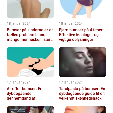
18 januar 2024
18 januar 2024
Bumser på kinderne er et
Fjern bumser på 4 timer:
fælles problem blandt
Effektive løsninger og
mange mennesker, især
vigtige oplysninger
blandt skønheds- og
kosmetikfor...
17 januar 2024
17 januar 2024
Ar efter bumser: En
Tandpasta på bumser: En
dybdegående
dybdegående guide til en
gennemgang af
velkendt skønhedshack
behandlingsmuligheder
og forebyggelse