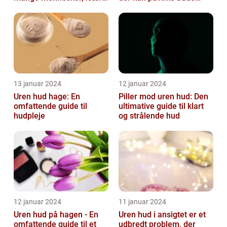
teenageårene
unge og voksne
13 januar 2024
12 januar 2024
Uren hud hage: En
Piller mod uren hud: Den
omfattende guide til
ultimative guide til klart
hudpleje
og strålende hud
12 januar 2024
11 januar 2024
Uren hud på hagen - En
Uren hud i ansigtet er et
omfattende guide til et
udbredt problem, der