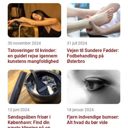
vitamin, som er kendt for sine antioxida...
30 november 2024
31 juli 2024
Tatoveringer til kvinder:
Vejen til Sundere Fødder:
en guidet rejse igennem
Fodbehandling på
kunstens mangfoldighed
Østerbro
12 juni 2024
18 januar 2024
Søndagsåben frisør i
Fjern indvendige bumser:
København: Find din
Alt hvad du bør vide
næste klipning på en