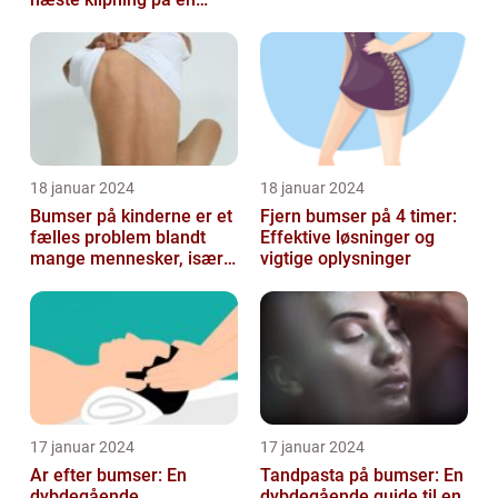
afslappende Søndag
18 januar 2024
18 januar 2024
Bumser på kinderne er et
Fjern bumser på 4 timer:
fælles problem blandt
Effektive løsninger og
mange mennesker, især
vigtige oplysninger
blandt skønheds- og
kosmetikfor...
17 januar 2024
17 januar 2024
Ar efter bumser: En
Tandpasta på bumser: En
dybdegående
dybdegående guide til en