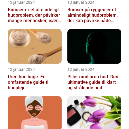
13 januar 2024
13 januar 2024
Bumser er et almindeligt
Bumser på ryggen er et
hudproblem, der påvirker
almindeligt hudproblem,
mange mennesker, især i
der kan påvirke både
teenageårene
unge og voksne
13 januar 2024
12 januar 2024
Uren hud hage: En
Piller mod uren hud: Den
omfattende guide til
ultimative guide til klart
hudpleje
og strålende hud