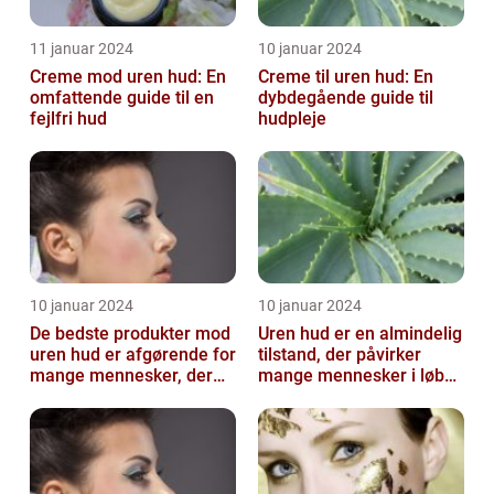
11 januar 2024
10 januar 2024
Creme mod uren hud: En
Creme til uren hud: En
omfattende guide til en
dybdegående guide til
fejlfri hud
hudpleje
10 januar 2024
10 januar 2024
De bedste produkter mod
Uren hud er en almindelig
uren hud er afgørende for
tilstand, der påvirker
mange mennesker, der
mange mennesker i løbet
lider af denne
af deres liv
almindelige hu...