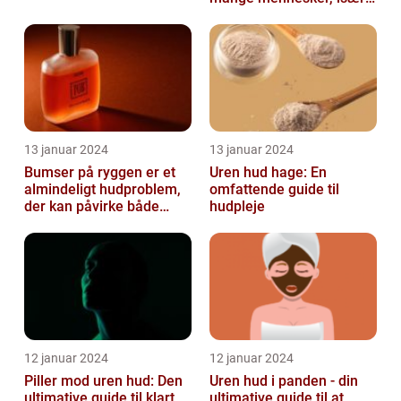
teenageårene
13 januar 2024
13 januar 2024
Bumser på ryggen er et
Uren hud hage: En
almindeligt hudproblem,
omfattende guide til
der kan påvirke både
hudpleje
unge og voksne
12 januar 2024
12 januar 2024
Piller mod uren hud: Den
Uren hud i panden - din
ultimative guide til klart
ultimative guide til at