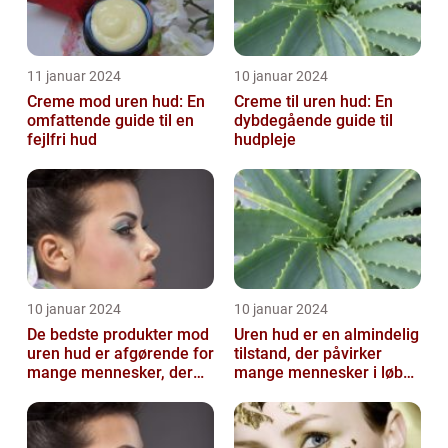
11 januar 2024
10 januar 2024
Creme mod uren hud: En
Creme til uren hud: En
omfattende guide til en
dybdegående guide til
fejlfri hud
hudpleje
10 januar 2024
10 januar 2024
De bedste produkter mod
Uren hud er en almindelig
uren hud er afgørende for
tilstand, der påvirker
mange mennesker, der
mange mennesker i løbet
lider af denne
af deres liv
almindelige hu...