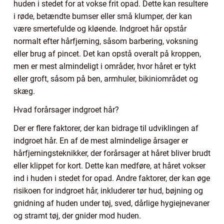
huden i stedet for at vokse frit opad. Dette kan resultere
i røde, betændte bumser eller små klumper, der kan
være smertefulde og kløende. Indgroet hår opstår
normalt efter hårfjerning, såsom barbering, voksning
eller brug af pincet. Det kan opstå overalt på kroppen,
men er mest almindeligt i områder, hvor håret er tykt
eller groft, såsom på ben, armhuler, bikiniområdet og
skæg.
Hvad forårsager indgroet hår?
Der er flere faktorer, der kan bidrage til udviklingen af
indgroet hår. En af de mest almindelige årsager er
hårfjerningsteknikker, der forårsager at håret bliver brudt
eller klippet for kort. Dette kan medføre, at håret vokser
ind i huden i stedet for opad. Andre faktorer, der kan øge
risikoen for indgroet hår, inkluderer tør hud, bøjning og
gnidning af huden under tøj, sved, dårlige hygiejnevaner
og stramt tøj, der gnider mod huden.