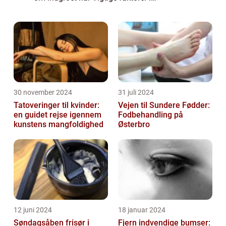
udviklingen af indgroet hår Indledning:
Indgroet hår er en fælles og irriterende
tilstand, s...
30 november 2024
31 juli 2024
Tatoveringer til kvinder:
Vejen til Sundere Fødder:
en guidet rejse igennem
Fodbehandling på
kunstens mangfoldighed
Østerbro
12 juni 2024
18 januar 2024
Søndagsåben frisør i
Fjern indvendige bumser: