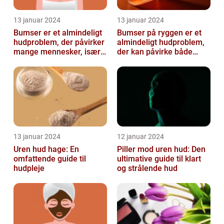
13 januar 2024
13 januar 2024
Bumser er et almindeligt
Bumser på ryggen er et
hudproblem, der påvirker
almindeligt hudproblem,
mange mennesker, især i
der kan påvirke både
teenageårene
unge og voksne
13 januar 2024
12 januar 2024
Uren hud hage: En
Piller mod uren hud: Den
omfattende guide til
ultimative guide til klart
hudpleje
og strålende hud