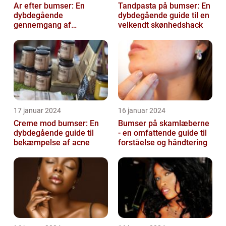
Ar efter bumser: En
Tandpasta på bumser: En
dybdegående
dybdegående guide til en
gennemgang af
velkendt skønhedshack
behandlingsmuligheder
og forebyggelse
17 januar 2024
16 januar 2024
Creme mod bumser: En
Bumser på skamlæberne
dybdegående guide til
- en omfattende guide til
bekæmpelse af acne
forståelse og håndtering