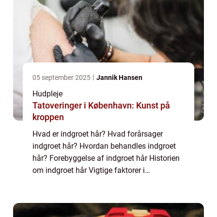
05 september 2025
Jannik Hansen
Hudpleje
Tatoveringer i København: Kunst på
kroppen
Hvad er indgroet hår? Hvad forårsager
indgroet hår? Hvordan behandles indgroet
hår? Forebyggelse af indgroet hår Historien
om indgroet hår Vigtige faktorer i
udviklingen af indgroet hår Indledning:
Indgroet hår er en fælles og irriterende
tilstand, s...