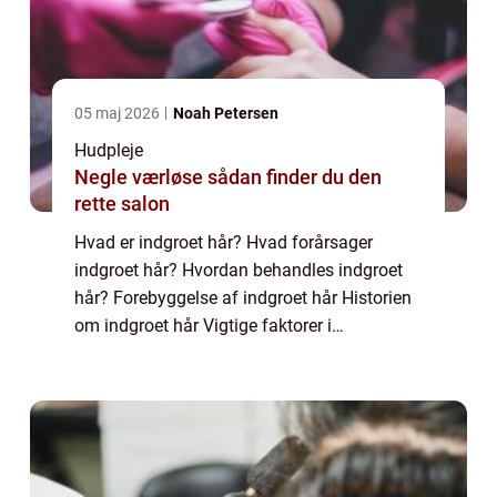
05 maj 2026
Noah Petersen
Hudpleje
Negle værløse sådan finder du den
rette salon
Hvad er indgroet hår? Hvad forårsager
indgroet hår? Hvordan behandles indgroet
hår? Forebyggelse af indgroet hår Historien
om indgroet hår Vigtige faktorer i
udviklingen af indgroet hår Indledning:
Indgroet hår er en fælles og irriterende
tilstand, s...