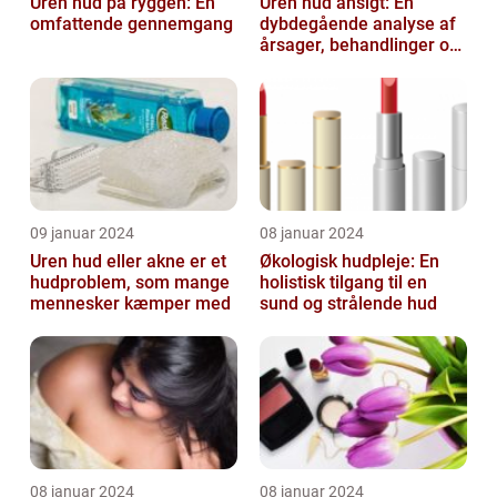
Uren hud på ryggen: En
Uren hud ansigt: En
omfattende gennemgang
dybdegående analyse af
årsager, behandlinger og
forebyggelse
09 januar 2024
08 januar 2024
Uren hud eller akne er et
Økologisk hudpleje: En
hudproblem, som mange
holistisk tilgang til en
mennesker kæmper med
sund og strålende hud
08 januar 2024
08 januar 2024