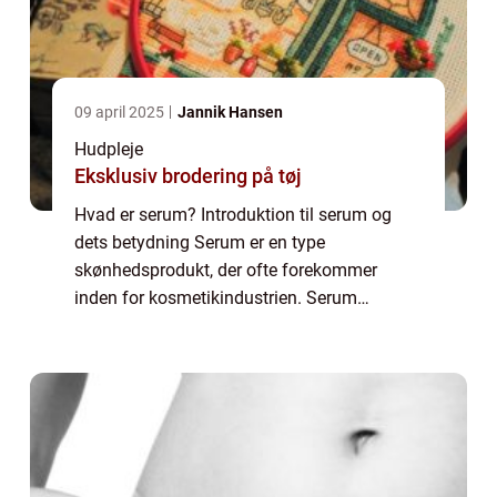
09 april 2025
Jannik Hansen
Hudpleje
Eksklusiv brodering på tøj
Hvad er serum? Introduktion til serum og
dets betydning Serum er en type
skønhedsprodukt, der ofte forekommer
inden for kosmetikindustrien. Serum
adskiller sig fra almindelige cremer og
lotioner på grund af dens lette konsistens og
høje koncentration...