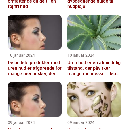
omfattende guide til en
dybdegående guide til
fejlfri hud
hudpleje
10 januar 2024
10 januar 2024
De bedste produkter mod
Uren hud er en almindelig
uren hud er afgørende for
tilstand, der påvirker
mange mennesker, der
mange mennesker i løbet
lider af denne
af deres liv
almindelige hu...
09 januar 2024
09 januar 2024