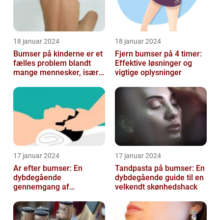
18 januar 2024
18 januar 2024
Bumser på kinderne er et
Fjern bumser på 4 timer:
fælles problem blandt
Effektive løsninger og
mange mennesker, især
vigtige oplysninger
blandt skønheds- og
kosmetikfor...
17 januar 2024
17 januar 2024
Ar efter bumser: En
Tandpasta på bumser: En
dybdegående
dybdegående guide til en
gennemgang af
velkendt skønhedshack
behandlingsmuligheder
og forebyggelse