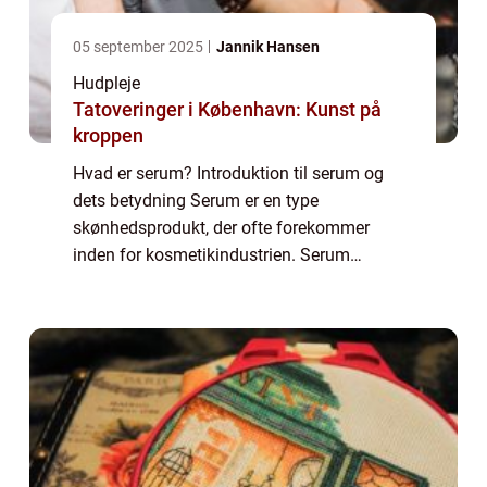
05 september 2025
Jannik Hansen
Hudpleje
Tatoveringer i København: Kunst på
kroppen
Hvad er serum? Introduktion til serum og
dets betydning Serum er en type
skønhedsprodukt, der ofte forekommer
inden for kosmetikindustrien. Serum
adskiller sig fra almindelige cremer og
lotioner på grund af dens lette konsistens og
høje koncentration...