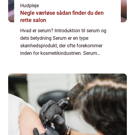
Hudpleje
Negle værløse sådan finder du den
rette salon
Hvad er serum? Introduktion til serum og
dets betydning Serum er en type
skønhedsprodukt, der ofte forekommer
inden for kosmetikindustrien. Serum
adskiller sig fra almindelige cremer og
lotioner på grund af dens lette konsistens og
høje koncentration...