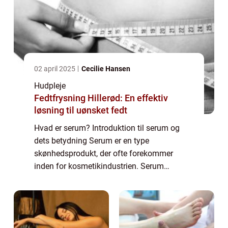
02 april 2025
Cecilie Hansen
Hudpleje
Fedtfrysning Hillerød: En effektiv
løsning til uønsket fedt
Hvad er serum? Introduktion til serum og
dets betydning Serum er en type
skønhedsprodukt, der ofte forekommer
inden for kosmetikindustrien. Serum
adskiller sig fra almindelige cremer og
lotioner på grund af dens lette konsistens og
høje koncentration...