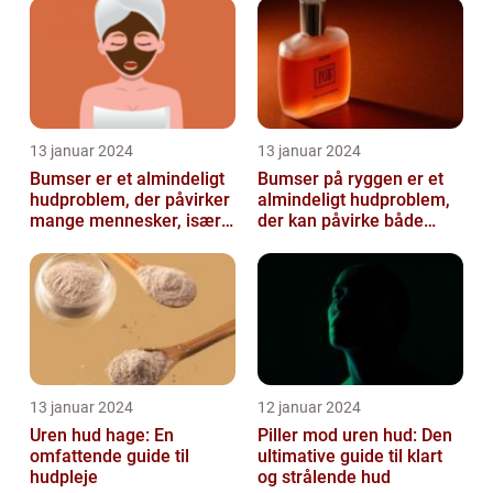
13 januar 2024
13 januar 2024
Bumser er et almindeligt
Bumser på ryggen er et
hudproblem, der påvirker
almindeligt hudproblem,
mange mennesker, især i
der kan påvirke både
teenageårene
unge og voksne
13 januar 2024
12 januar 2024
Uren hud hage: En
Piller mod uren hud: Den
omfattende guide til
ultimative guide til klart
hudpleje
og strålende hud