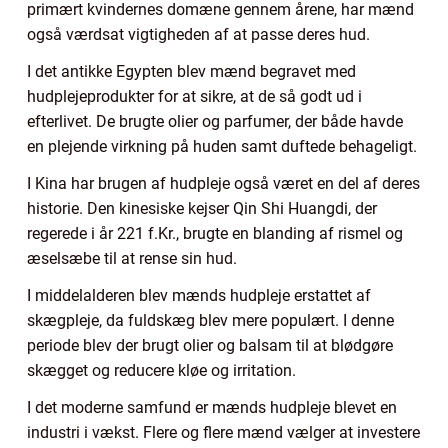
primært kvindernes domæne gennem årene, har mænd
også værdsat vigtigheden af at passe deres hud.
I det antikke Egypten blev mænd begravet med
hudplejeprodukter for at sikre, at de så godt ud i
efterlivet. De brugte olier og parfumer, der både havde
en plejende virkning på huden samt duftede behageligt.
I Kina har brugen af hudpleje også været en del af deres
historie. Den kinesiske kejser Qin Shi Huangdi, der
regerede i år 221 f.Kr., brugte en blanding af rismel og
æselsæbe til at rense sin hud.
I middelalderen blev mænds hudpleje erstattet af
skægpleje, da fuldskæg blev mere populært. I denne
periode blev der brugt olier og balsam til at blødgøre
skægget og reducere kløe og irritation.
I det moderne samfund er mænds hudpleje blevet en
industri i vækst. Flere og flere mænd vælger at investere