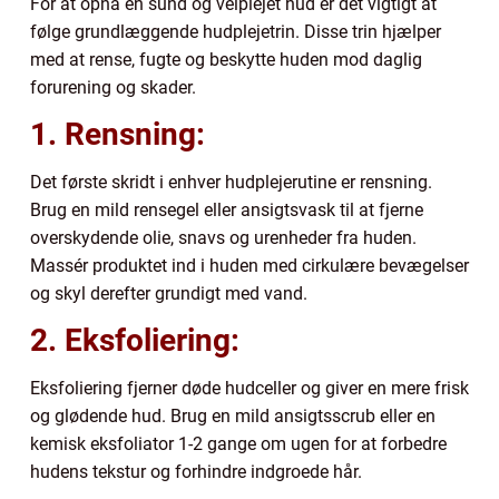
For at opnå en sund og velplejet hud er det vigtigt at
følge grundlæggende hudplejetrin. Disse trin hjælper
med at rense, fugte og beskytte huden mod daglig
forurening og skader.
1. Rensning:
Det første skridt i enhver hudplejerutine er rensning.
Brug en mild rensegel eller ansigtsvask til at fjerne
overskydende olie, snavs og urenheder fra huden.
Massér produktet ind i huden med cirkulære bevægelser
og skyl derefter grundigt med vand.
2. Eksfoliering:
Eksfoliering fjerner døde hudceller og giver en mere frisk
og glødende hud. Brug en mild ansigtsscrub eller en
kemisk eksfoliator 1-2 gange om ugen for at forbedre
hudens tekstur og forhindre indgroede hår.