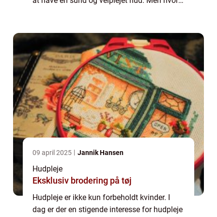
at have en sund og velplejet hud. Men hvor
starter man egentlig, når det kommer til
hudpleje for mænd? Og hvad er vigti...
09 april 2025
Jannik Hansen
Hudpleje
Eksklusiv brodering på tøj
Hudpleje er ikke kun forbeholdt kvinder. I
dag er der en stigende interesse for hudpleje