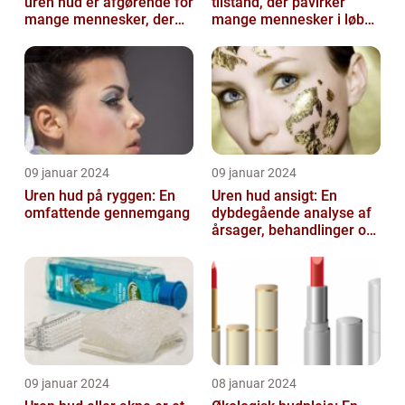
uren hud er afgørende for
tilstand, der påvirker
mange mennesker, der
mange mennesker i løbet
lider af denne
af deres liv
almindelige hu...
09 januar 2024
09 januar 2024
Uren hud på ryggen: En
Uren hud ansigt: En
omfattende gennemgang
dybdegående analyse af
årsager, behandlinger og
forebyggelse
09 januar 2024
08 januar 2024