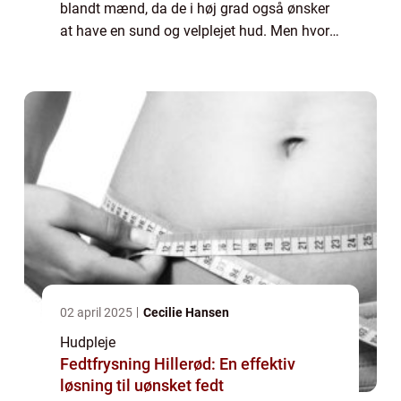
blandt mænd, da de i høj grad også ønsker
at have en sund og velplejet hud. Men hvor
starter man egentlig, når det kommer til
hudpleje for mænd? Og hvad er vigti...
02 april 2025
Cecilie Hansen
Hudpleje
Fedtfrysning Hillerød: En effektiv
løsning til uønsket fedt