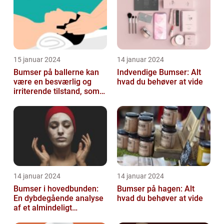
15 januar 2024
14 januar 2024
Bumser på ballerne kan
Indvendige Bumser: Alt
være en besværlig og
hvad du behøver at vide
irriterende tilstand, som
mange mennesker
oplever på et ...
14 januar 2024
14 januar 2024
Bumser i hovedbunden:
Bumser på hagen: Alt
En dybdegående analyse
hvad du behøver at vide
af et almindeligt
kosmetisk problem