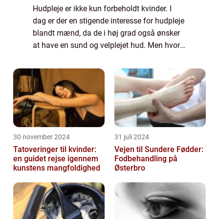
Hudpleje er ikke kun forbeholdt kvinder. I
dag er der en stigende interesse for hudpleje
blandt mænd, da de i høj grad også ønsker
at have en sund og velplejet hud. Men hvor
starter man egentlig, når det kommer til
hudpleje for mænd? Og hvad er vigti...
30 november 2024
31 juli 2024
Tatoveringer til kvinder:
Vejen til Sundere Fødder:
en guidet rejse igennem
Fodbehandling på
kunstens mangfoldighed
Østerbro