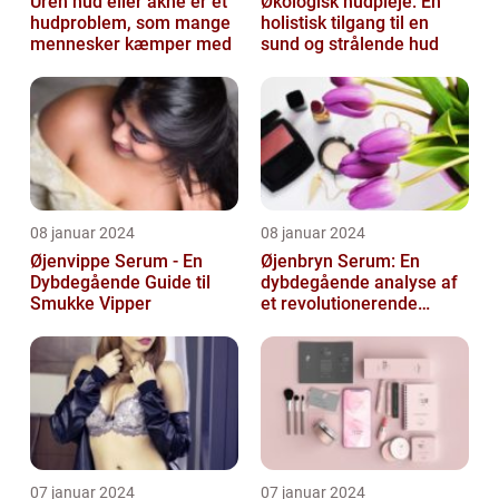
Uren hud eller akne er et
Økologisk hudpleje: En
hudproblem, som mange
holistisk tilgang til en
mennesker kæmper med
sund og strålende hud
08 januar 2024
08 januar 2024
Øjenvippe Serum - En
Øjenbryn Serum: En
Dybdegående Guide til
dybdegående analyse af
Smukke Vipper
et revolutionerende
skønhedsprodukt
07 januar 2024
07 januar 2024