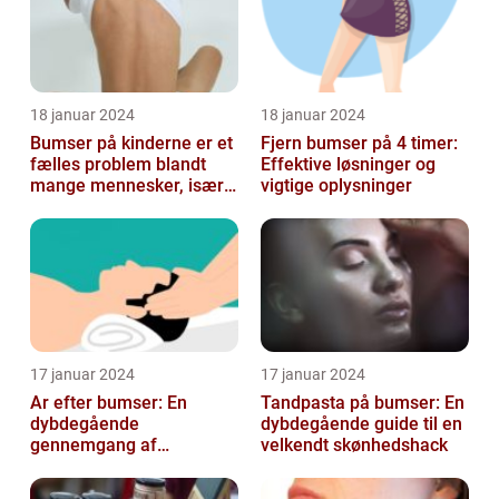
18 januar 2024
18 januar 2024
Bumser på kinderne er et
Fjern bumser på 4 timer:
fælles problem blandt
Effektive løsninger og
mange mennesker, især
vigtige oplysninger
blandt skønheds- og
kosmetikfor...
17 januar 2024
17 januar 2024
Ar efter bumser: En
Tandpasta på bumser: En
dybdegående
dybdegående guide til en
gennemgang af
velkendt skønhedshack
behandlingsmuligheder
og forebyggelse