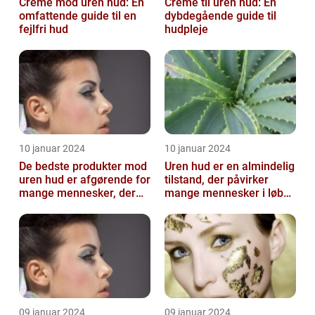
Creme mod uren hud: En
Creme til uren hud: En
omfattende guide til en
dybdegående guide til
fejlfri hud
hudpleje
10 januar 2024
10 januar 2024
De bedste produkter mod
Uren hud er en almindelig
uren hud er afgørende for
tilstand, der påvirker
mange mennesker, der
mange mennesker i løbet
lider af denne
af deres liv
almindelige hu...
09 januar 2024
09 januar 2024