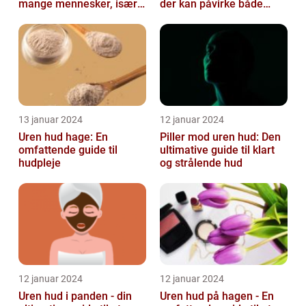
mange mennesker, især i
der kan påvirke både
teenageårene
unge og voksne
13 januar 2024
12 januar 2024
Uren hud hage: En
Piller mod uren hud: Den
omfattende guide til
ultimative guide til klart
hudpleje
og strålende hud
12 januar 2024
12 januar 2024
Uren hud i panden - din
Uren hud på hagen - En