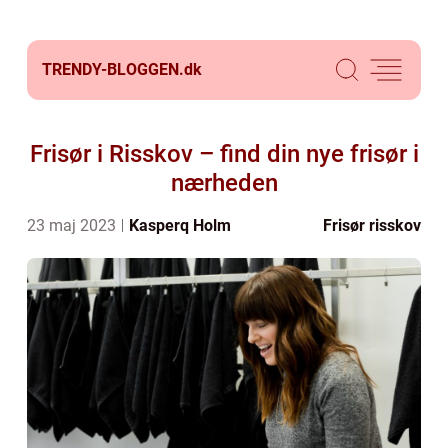
TRENDY-BLOGGEN.
dk
Frisør i Risskov – find din nye frisør i
nærheden
23 maj 2023
Kasperq Holm
Frisør risskov