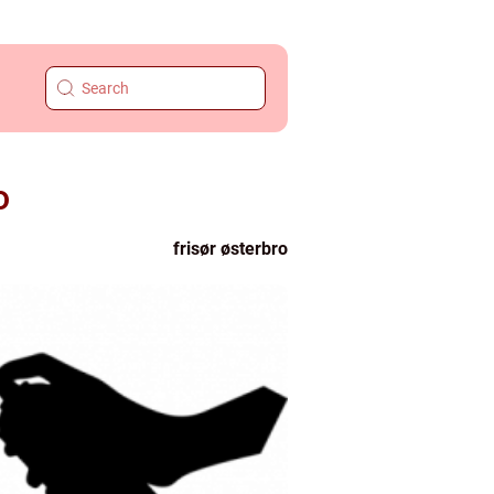
o
frisør østerbro