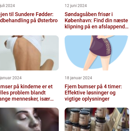
juli 2024
12 juni 2024
jen til Sundere Fødder:
Søndagsåben frisør i
dbehandling på Østerbro
København: Find din næste
klipning på en afslappende
Søndag
 januar 2024
18 januar 2024
mser på kinderne er et
Fjern bumser på 4 timer:
lles problem blandt
Effektive løsninger og
nge mennesker, især
vigtige oplysninger
andt skønheds- og
smetikfor...