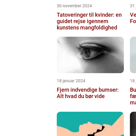
30 november 2024
31 
Tatoveringer til kvinder: en
Ve
guidet rejse igennem
Fo
kunstens mangfoldighed
18 januar 2024
18
Fjern indvendige bumser:
Bu
Alt hvad du bør vide
fæ
ma
bl
ko