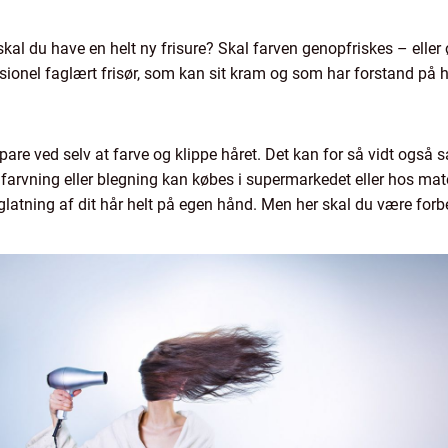
 skal du have en helt ny frisure? Skal farven genopfriskes – eller
sionel faglært frisør, som kan sit kram og som har forstand på h
are ved selv at farve og klippe håret. Det kan for så vidt også s
l farvning eller blegning kan købes i supermarkedet eller hos mat
latning af dit hår helt på egen hånd. Men her skal du være forbere