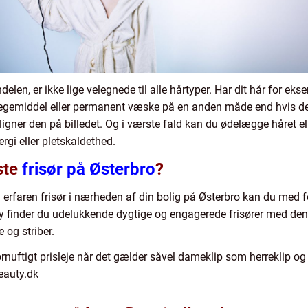
delen, er ikke lige velegnede til alle hårtyper. Har dit hår for ek
blegemiddel eller permanent væske på en anden måde end hvis det
ligner den på billedet. Og i værste fald kan du ødelægge håret e
ergi eller pletskaldethed.
ste
frisør på Østerbro
?
g erfaren frisør i nærheden af din bolig på Østerbro kan du med f
ty finder du udelukkende dygtige og engagerede frisører med de
 og striber.
ornuftigt prisleje når det gælder såvel dameklip som herreklip o
beauty.dk