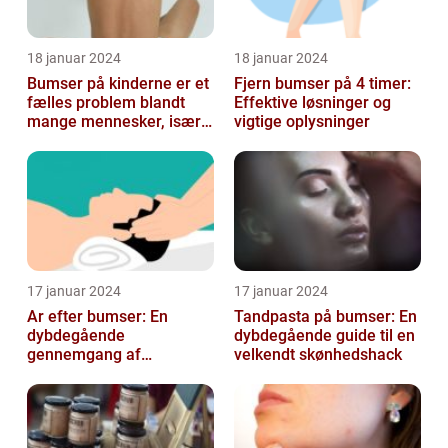
18 januar 2024
18 januar 2024
Bumser på kinderne er et
Fjern bumser på 4 timer:
fælles problem blandt
Effektive løsninger og
mange mennesker, især
vigtige oplysninger
blandt skønheds- og
kosmetikfor...
17 januar 2024
17 januar 2024
Ar efter bumser: En
Tandpasta på bumser: En
dybdegående
dybdegående guide til en
gennemgang af
velkendt skønhedshack
behandlingsmuligheder
og forebyggelse