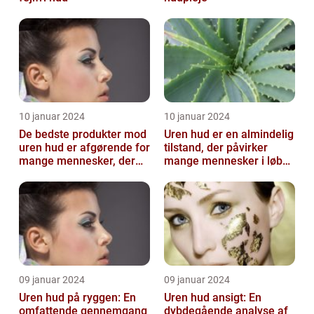
10 januar 2024
10 januar 2024
De bedste produkter mod
Uren hud er en almindelig
uren hud er afgørende for
tilstand, der påvirker
mange mennesker, der
mange mennesker i løbet
lider af denne
af deres liv
almindelige hu...
09 januar 2024
09 januar 2024
Uren hud på ryggen: En
Uren hud ansigt: En
omfattende gennemgang
dybdegående analyse af