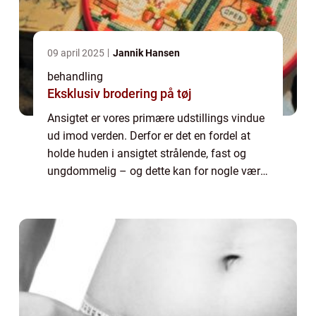
09 april 2025
Jannik Hansen
behandling
Eksklusiv brodering på tøj
Ansigtet er vores primære udstillings vindue
ud imod verden. Derfor er det en fordel at
holde huden i ansigtet strålende, fast og
ungdommelig – og dette kan for nogle være
lidt af en udfordring. Har du tendens til tør
e...