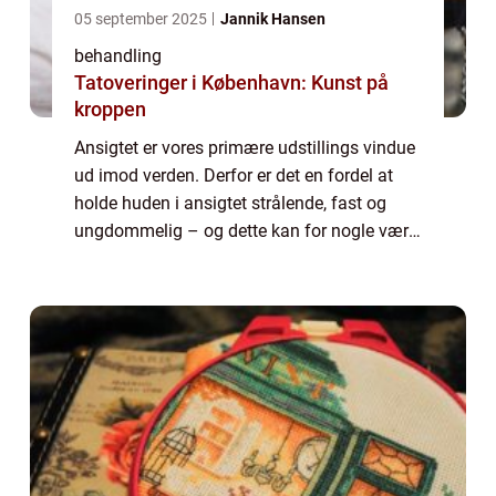
05 september 2025
Jannik Hansen
behandling
Tatoveringer i København: Kunst på
kroppen
Ansigtet er vores primære udstillings vindue
ud imod verden. Derfor er det en fordel at
holde huden i ansigtet strålende, fast og
ungdommelig – og dette kan for nogle være
lidt af en udfordring. Har du tendens til tør
e...