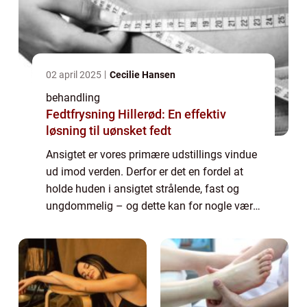
02 april 2025
Cecilie Hansen
behandling
Fedtfrysning Hillerød: En effektiv
løsning til uønsket fedt
Ansigtet er vores primære udstillings vindue
ud imod verden. Derfor er det en fordel at
holde huden i ansigtet strålende, fast og
ungdommelig – og dette kan for nogle være
lidt af en udfordring. Har du tendens til tør
e...