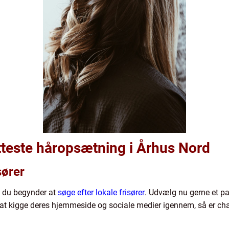
tteste håropsætning i Århus Nord
sører
at du begynder at
søge efter lokale frisører
. Udvælg nu gerne et pa
l at kigge deres hjemmeside og sociale medier igennem, så er chan