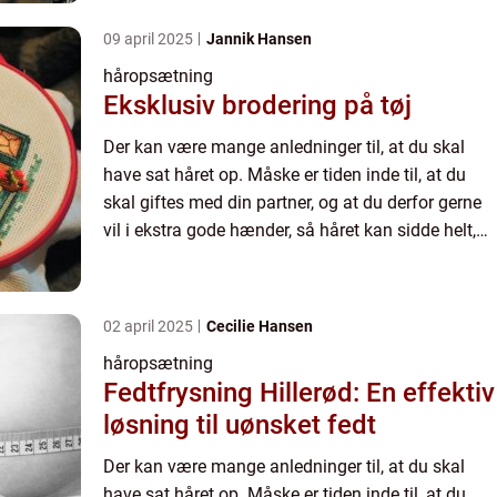
som du ø...
09 april 2025
Jannik Hansen
håropsætning
Eksklusiv brodering på tøj
Der kan være mange anledninger til, at du skal
have sat håret op. Måske er tiden inde til, at du
skal giftes med din partner, og at du derfor gerne
vil i ekstra gode hænder, så håret kan sidde helt,
som du ø...
02 april 2025
Cecilie Hansen
håropsætning
Fedtfrysning Hillerød: En effektiv
løsning til uønsket fedt
Der kan være mange anledninger til, at du skal
have sat håret op. Måske er tiden inde til, at du