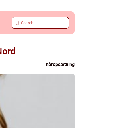
Nord
håropsætning