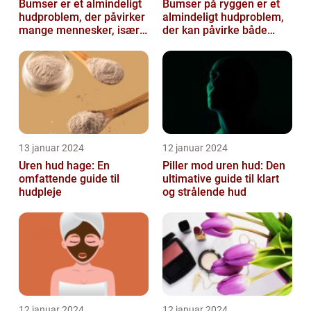
Bumser er et almindeligt
Bumser på ryggen er et
hudproblem, der påvirker
almindeligt hudproblem,
mange mennesker, især i
der kan påvirke både
teenageårene
unge og voksne
13 januar 2024
12 januar 2024
Uren hud hage: En
Piller mod uren hud: Den
omfattende guide til
ultimative guide til klart
hudpleje
og strålende hud
12 januar 2024
12 januar 2024