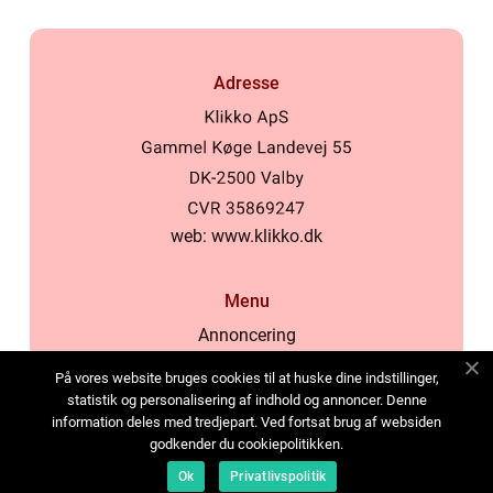
Adresse
web:
www.klikko.dk
Menu
Annoncering
Om os
På vores website bruges cookies til at huske dine indstillinger,
Cookies
statistik og personalisering af indhold og annoncer. Denne
information deles med tredjepart. Ved fortsat brug af websiden
Kontakt os
godkender du cookiepolitikken.
Sitemap
Ok
Privatlivspolitik