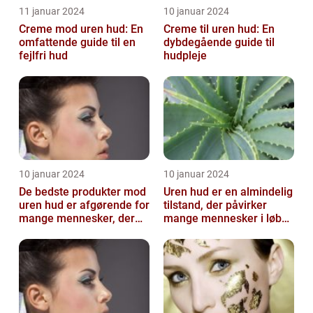
11 januar 2024
10 januar 2024
Creme mod uren hud: En
Creme til uren hud: En
omfattende guide til en
dybdegående guide til
fejlfri hud
hudpleje
10 januar 2024
10 januar 2024
De bedste produkter mod
Uren hud er en almindelig
uren hud er afgørende for
tilstand, der påvirker
mange mennesker, der
mange mennesker i løbet
lider af denne
af deres liv
almindelige hu...