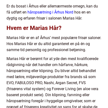
Er du bosat i Århus eller allernærmeste omegn, kan du
få udført en
håropsætning i Århus Nord
hos en en
dygtig og erfaren frisør i salonen Marias Hår.
Hvem er Marias Hår?
Marias Hår er en af Århus’ mest populære frisør saloner.
Hos Marias Hår er du altid garanteret en på én og
samme tid personlig og professionel betjening.
Marias Hår er berømt for at yde den mest kvalificerede
rådgivning når det handler om hårfarve, hårkure,
håropsætning eller klipning. Du bliver altid behandlet
med lækre, miljøvenlige produkter fra brands så som
EVO, FABULOSO PRO, Nashi, Argan Secret, FVS
(frisørens vital system) og Forever Living (en aloe vera
baseret produkt serie). Din klipning, farvning eller
håropsætning foregår i hyggelige omgivelser, som er
præget af frisørens kreativitet og sans for at skabe de