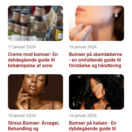
behandlingsmuligheder
og forebyggelse
17 januar 2024
16 januar 2024
Creme mod bumser: En
Bumser på skamlæberne
dybdegående guide til
- en omfattende guide til
bekæmpelse af acne
forståelse og håndtering
16 januar 2024
16 januar 2024
Stress Bumser: Årsager,
Bumser på halsen - En
Behandling og
dybdegående guide til