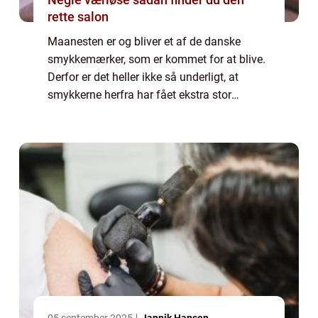
rette salon
Maanesten er og bliver et af de danske
smykkemærker, som er kommet for at blive.
Derfor er det heller ikke så underligt, at
smykkerne herfra har fået ekstra stor
popularitet. Det særlige ved det, som
Maanesten laver er nemlig, at deres
kollektioner h...
05 september 2025
Jannik Hansen