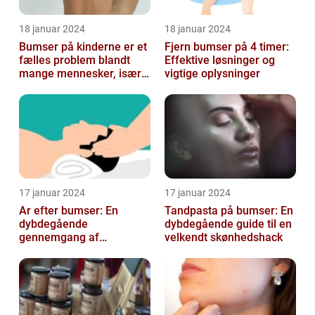
18 januar 2024
18 januar 2024
Bumser på kinderne er et
Fjern bumser på 4 timer:
fælles problem blandt
Effektive løsninger og
mange mennesker, især
vigtige oplysninger
blandt skønheds- og
kosmetikfor...
17 januar 2024
17 januar 2024
Ar efter bumser: En
Tandpasta på bumser: En
dybdegående
dybdegående guide til en
gennemgang af
velkendt skønhedshack
behandlingsmuligheder
og forebyggelse