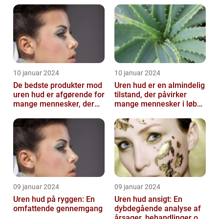
10 januar 2024
10 januar 2024
De bedste produkter mod
Uren hud er en almindelig
uren hud er afgørende for
tilstand, der påvirker
mange mennesker, der
mange mennesker i løbet
lider af denne
af deres liv
almindelige hu...
09 januar 2024
09 januar 2024
Uren hud på ryggen: En
Uren hud ansigt: En
omfattende gennemgang
dybdegående analyse af
årsager, behandlinger og