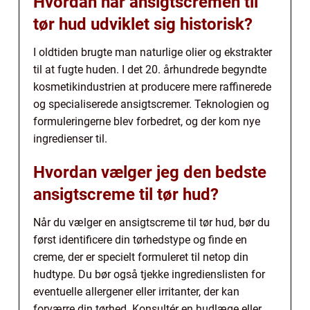
Hvordan har ansigtscremen til
tør hud udviklet sig historisk?
I oldtiden brugte man naturlige olier og ekstrakter
til at fugte huden. I det 20. århundrede begyndte
kosmetikindustrien at producere mere raffinerede
og specialiserede ansigtscremer. Teknologien og
formuleringerne blev forbedret, og der kom nye
ingredienser til.
Hvordan vælger jeg den bedste
ansigtscreme til tør hud?
Når du vælger en ansigtscreme til tør hud, bør du
først identificere din tørhedstype og finde en
creme, der er specielt formuleret til netop din
hudtype. Du bør også tjekke ingredienslisten for
eventuelle allergener eller irritanter, der kan
forværre din tørhed. Konsultér en hudlæge eller