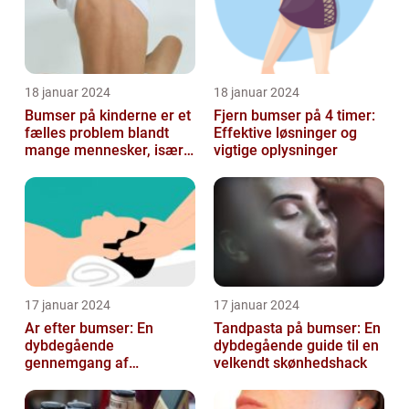
18 januar 2024
18 januar 2024
Bumser på kinderne er et
Fjern bumser på 4 timer:
fælles problem blandt
Effektive løsninger og
mange mennesker, især
vigtige oplysninger
blandt skønheds- og
kosmetikfor...
17 januar 2024
17 januar 2024
Ar efter bumser: En
Tandpasta på bumser: En
dybdegående
dybdegående guide til en
gennemgang af
velkendt skønhedshack
behandlingsmuligheder
og forebyggelse