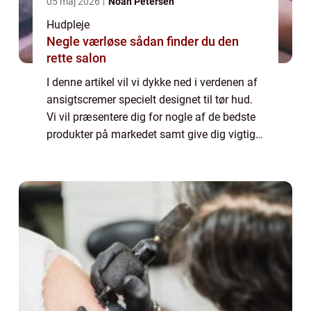
05 maj 2026
Noah Petersen
Hudpleje
Negle værløse sådan finder du den
rette salon
I denne artikel vil vi dykke ned i verdenen af
ansigtscremer specielt designet til tør hud.
Vi vil præsentere dig for nogle af de bedste
produkter på markedet samt give dig vigtige
oplysninger, som enhver med tør hud bør
vide. Uanset om du allerede l...