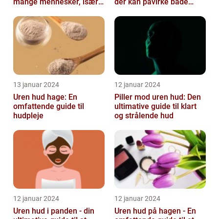
mange mennesker, især i
der kan påvirke både
teenageårene
unge og voksne
13 januar 2024
12 januar 2024
Uren hud hage: En
Piller mod uren hud: Den
omfattende guide til
ultimative guide til klart
hudpleje
og strålende hud
12 januar 2024
12 januar 2024
Uren hud i panden - din
Uren hud på hagen - En