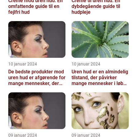
Creme mod uren hud: En
Creme til uren hud: En
omfattende guide til en
dybdegående guide til
fejlfri hud
hudpleje
10 januar 2024
10 januar 2024
De bedste produkter mod
Uren hud er en almindelig
uren hud er afgørende for
tilstand, der påvirker
mange mennesker, der
mange mennesker i løbet
lider af denne
af deres liv
almindelige hu...
09 januar 2024
09 januar 2024