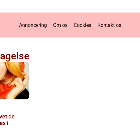
Annoncering
Om os
Cookies
Kontakt os
lagelse
vet de
es i