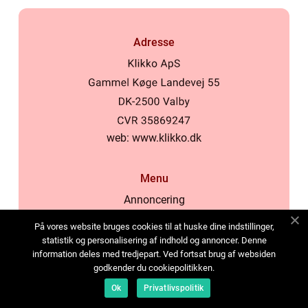
Adresse
web:
www.klikko.dk
Menu
Annoncering
Om os
På vores website bruges cookies til at huske dine indstillinger,
Cookies
statistik og personalisering af indhold og annoncer. Denne
information deles med tredjepart. Ved fortsat brug af websiden
Kontakt os
godkender du cookiepolitikken.
Sitemap
Ok
Privatlivspolitik