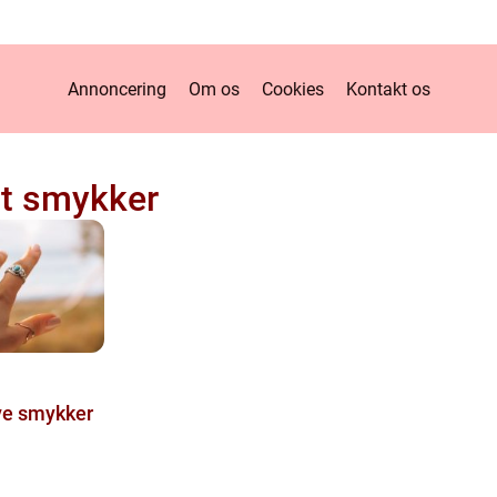
Annoncering
Om os
Cookies
Kontakt os
t smykker
nye smykker