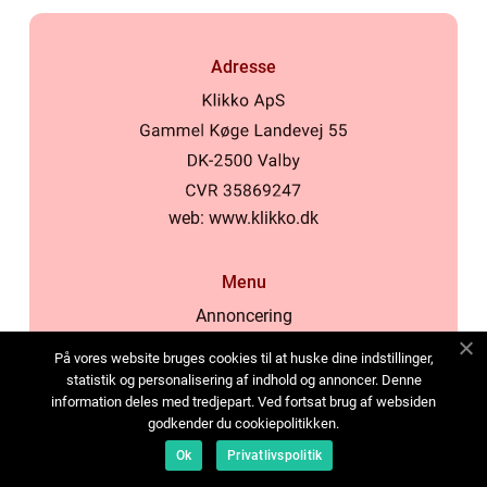
Adresse
web:
www.klikko.dk
Menu
Annoncering
Om os
På vores website bruges cookies til at huske dine indstillinger,
Cookies
statistik og personalisering af indhold og annoncer. Denne
information deles med tredjepart. Ved fortsat brug af websiden
Kontakt os
godkender du cookiepolitikken.
Sitemap
Ok
Privatlivspolitik