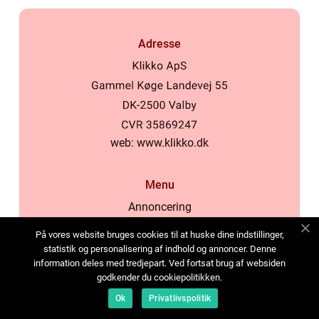
Adresse
web:
www.klikko.dk
Menu
Annoncering
Om os
På vores website bruges cookies til at huske dine indstillinger,
Cookies
statistik og personalisering af indhold og annoncer. Denne
information deles med tredjepart. Ved fortsat brug af websiden
Kontakt os
godkender du cookiepolitikken.
Sitemap
Ok
Privatlivspolitik