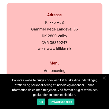
Adresse
web:
www.klikko.dk
Menu
Annoncering
Om os
På vores website bruges cookies til at huske dine indstillinger,
Cookies
statistik og personalisering af indhold og annoncer. Denne
information deles med tredjepart. Ved fortsat brug af websiden
Kontakt os
godkender du cookiepolitikken.
Sitemap
Ok
Privatlivspolitik