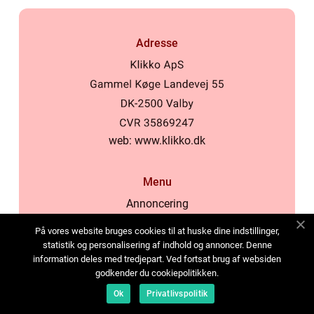
Adresse
web:
www.klikko.dk
Menu
Annoncering
Om os
På vores website bruges cookies til at huske dine indstillinger,
Cookies
statistik og personalisering af indhold og annoncer. Denne
information deles med tredjepart. Ved fortsat brug af websiden
Kontakt os
godkender du cookiepolitikken.
Sitemap
Ok
Privatlivspolitik