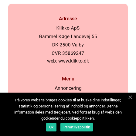
Adresse
web:
www.klikko.dk
Menu
Annoncering
Om os
På vores website bruges cookies til at huske dine indstillinger,
Cookies
statistik og personalisering af indhold og annoncer. Denne
information deles med tredjepart. Ved fortsat brug af websiden
Kontakt os
godkender du cookiepolitikken.
Sitemap
Ok
Privatlivspolitik