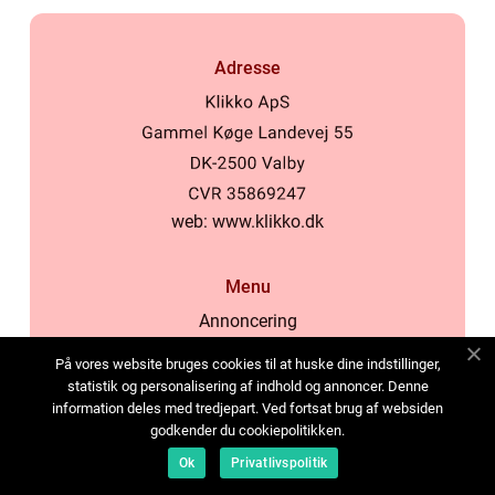
Adresse
web:
www.klikko.dk
Menu
Annoncering
Om os
På vores website bruges cookies til at huske dine indstillinger,
Cookies
statistik og personalisering af indhold og annoncer. Denne
information deles med tredjepart. Ved fortsat brug af websiden
Kontakt os
godkender du cookiepolitikken.
Sitemap
Ok
Privatlivspolitik